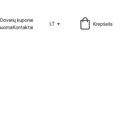
Dovanų kuponai
LT
Krepšelis
 nuoma
Kontaktai