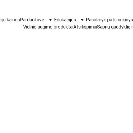
ijų kainos
Parduotuvė
Edukacijos
Pasidaryk pats rinkinys
Vidinio augimo produktai
Atsiliepimai
Sapnų gaudyklių