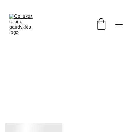
Didelės rankų 
darbo sapnų 
gaudyklės