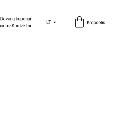
Dovanų kuponai
LT
Krepšelis
 nuoma
Kontaktai