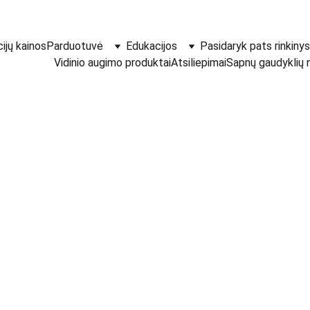
ijų kainos
Parduotuvė
Edukacijos
Pasidaryk pats rinkinys
Vidinio augimo produktai
Atsiliepimai
Sapnų gaudyklių