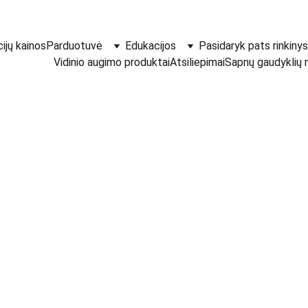
ijų kainos
Parduotuvė
Edukacijos
Pasidaryk pats rinkinys
Vidinio augimo produktai
Atsiliepimai
Sapnų gaudyklių