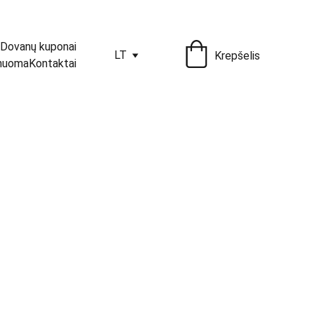
Dovanų kuponai
LT
Krepšelis
 nuoma
Kontaktai